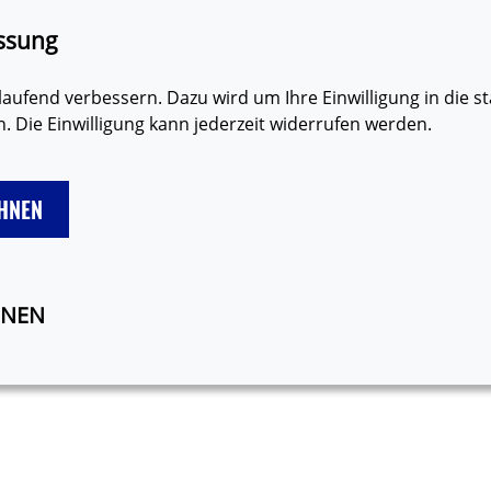
den
Erklärung zur Barrierefreiheit
Gebärdensprache
Lei
ssung
aufend verbessern. Dazu wird um Ihre Einwilligung in die st
 Die Einwilligung kann jederzeit widerrufen werden.
HNEN
#VIDEOS
DEINE FRAGE AN
ONEN