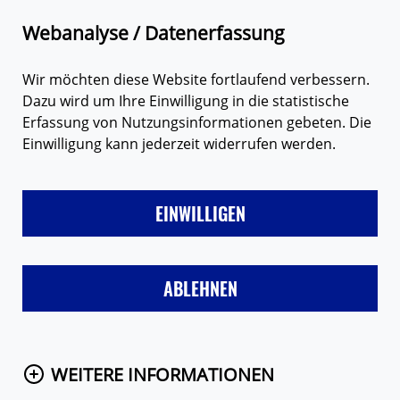
Zum Hauptinhalt springen
Suche
Webanalyse / Datenerfassung
Wir möchten diese Website fortlaufend verbessern.
Dazu wird um Ihre Einwilligung in die statistische
Erfassung von Nutzungsinformationen gebeten. Die
Einwilligung kann jederzeit widerrufen werden.
LIEBE
FREUNDE & FAMILIE
SEX
VERHÜTUNG
MÄD
EINWILLIGEN
Startseite
Themen
Jungen
Alles in Ordnung?
ABLEHNEN
Jugendgesundheitsuntersuchung J1
WEITERE INFORMATIONEN