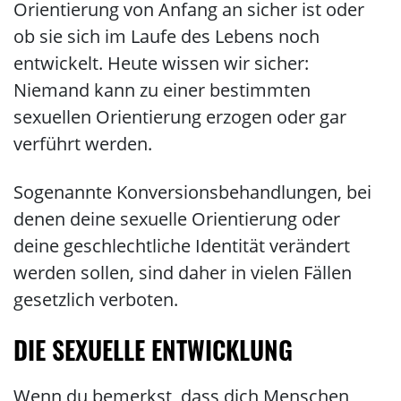
Orientierung von Anfang an sicher ist oder
ob sie sich im Laufe des Lebens noch
entwickelt. Heute wissen wir sicher:
Niemand kann zu einer bestimmten
sexuellen Orientierung erzogen oder gar
verführt werden.
Sogenannte Konversionsbehandlungen, bei
denen deine sexuelle Orientierung oder
deine geschlechtliche Identität verändert
werden sollen, sind daher in vielen Fällen
gesetzlich verboten.
DIE SEXUELLE ENTWICKLUNG
Wenn du bemerkst, dass dich Menschen