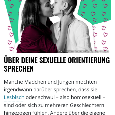
ÜBER DEINE SEXUELLE ORIENTIERUNG
SPRECHEN
Manche Mädchen und Jungen möchten
irgendwann darüber sprechen, dass sie
Lesbisch
oder schwul – also homosexuell –
sind oder sich zu mehreren Geschlechtern
hingezogen fühlen. Andere über die eigene