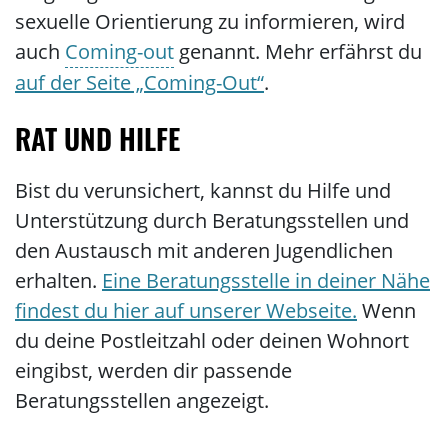
sexuelle Orientierung zu informieren, wird
auch
Coming-out
genannt. Mehr erfährst du
auf der Seite „Coming-Out“
.
RAT UND HILFE
Bist du verunsichert, kannst du Hilfe und
Unterstützung durch Beratungsstellen und
den Austausch mit anderen Jugendlichen
erhalten.
Eine Beratungsstelle in deiner Nähe
findest du hier auf unserer Webseite.
Wenn
du deine Postleitzahl oder deinen Wohnort
eingibst, werden dir passende
Beratungsstellen angezeigt.