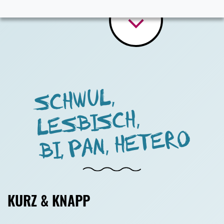
SCHWUL,
LESBISCH,
BI, PAN, HETERO
KURZ & KNAPP