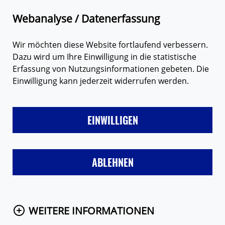
Zum Hauptinhalt springen
Suche
Webanalyse / Datenerfassung
Wir möchten diese Website fortlaufend verbessern.
Dazu wird um Ihre Einwilligung in die statistische
Erfassung von Nutzungsinformationen gebeten. Die
Einwilligung kann jederzeit widerrufen werden.
LIEBE
FREUNDE & FAMILIE
SEX
VERHÜTUNG
MÄD
EINWILLIGEN
Startseite
Themen
Verhütung
Schwangerschaft
ABLEHNEN
Schwangerschaftstest
WEITERE INFORMATIONEN