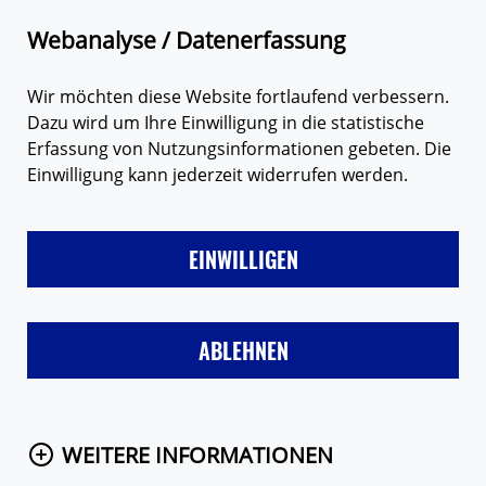
Zum Hauptinhalt springen
Suche
Webanalyse / Datenerfassung
Wir möchten diese Website fortlaufend verbessern.
Dazu wird um Ihre Einwilligung in die statistische
Erfassung von Nutzungsinformationen gebeten. Die
Einwilligung kann jederzeit widerrufen werden.
LIEBE
FREUNDE & FAMILIE
SEX
VERHÜTUNG
MÄD
EINWILLIGEN
Startseite
Themen
Jungen
Alles in Ordnung?
ABLEHNEN
Selbstuntersuchung
WEITERE INFORMATIONEN