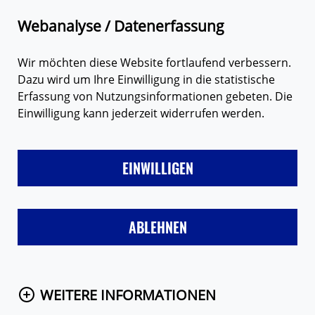
Zum Hauptinhalt springen
Suche
Webanalyse / Datenerfassung
Wir möchten diese Website fortlaufend verbessern.
Dazu wird um Ihre Einwilligung in die statistische
Erfassung von Nutzungsinformationen gebeten. Die
Einwilligung kann jederzeit widerrufen werden.
LIEBE
FREUNDE & FAMILIE
SEX
VERHÜTUNG
MÄD
EINWILLIGEN
Startseite
Themen
Verhütung
Fruchtbarkeit
Beim ersten Mal
ABLEHNEN
WEITERE INFORMATIONEN