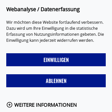
Zum Hauptinhalt springen
Suche
Webanalyse / Datenerfassung
Wir möchten diese Website fortlaufend verbessern.
Dazu wird um Ihre Einwilligung in die statistische
Erfassung von Nutzungsinformationen gebeten. Die
Einwilligung kann jederzeit widerrufen werden.
LIEBE
FREUNDE & FAMILIE
SEX
VERHÜTUNG
MÄD
EINWILLIGEN
Startseite
Themen
Liebe
Verliebt sein
ABLEHNEN
WEITERE INFORMATIONEN