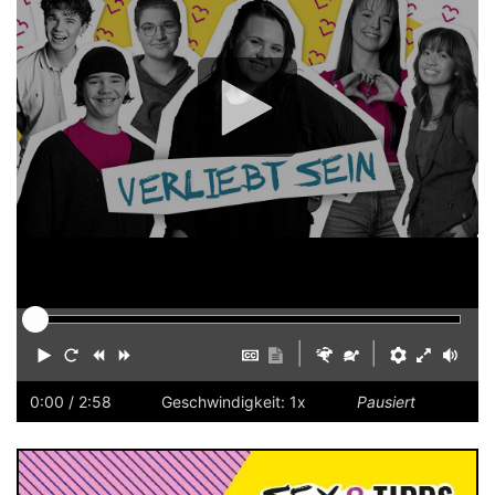
Player
|
|
Abspielen
Neustart
Zurück
Vorwärts
Untertitel
Transkription
Schneller
Langsamer
Einstellu
Vollbi
Laut
ausblenden
anzeigen
einsch
0:00
/ 2:58
Geschwindigkeit: 1x
Pausiert