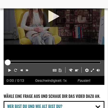
|
|
Abspielen
Neustart
Zurück
Vorwärts
Untertitel
Transkription
Schneller
Langsamer
Einstellu
Vollbi
Laut
ausblenden
anzeigen
einsch
0:00
/ 0:13
Geschwindigkeit: 1x
Pausiert
WÄHLE EINE FRAGE AUS UND SCHAUE DIR DAS VIDEO DAZU AN.