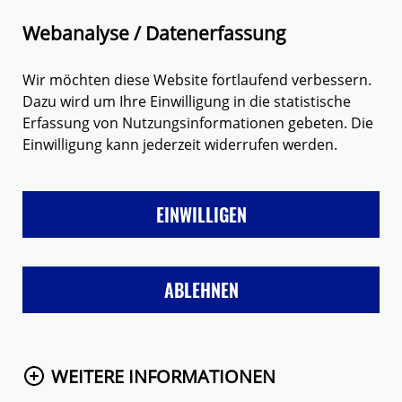
Zum Hauptinhalt springen
Suche
M
Webanalyse / Datenerfassung
Wir möchten diese Website fortlaufend verbessern.
Dazu wird um Ihre Einwilligung in die statistische
Erfassung von Nutzungsinformationen gebeten. Die
#VIDEOS
Einwilligung kann jederzeit widerrufen werden.
DEINE FRAGE AN
EINWILLIGEN
ABLEHNEN
HENRIETTE
Media
WEITERE INFORMATIONEN
Player