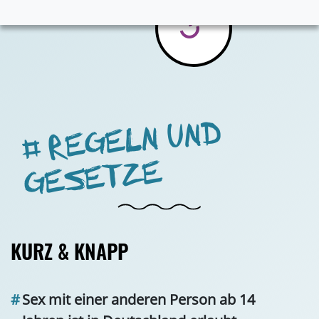
#
R
E
G
E
L
N
U
N
D
G
E
S
E
T
Z
E
KURZ & KNAPP
Sex mit einer anderen Person ab 14