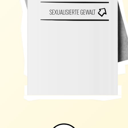
SEXUALISIERTE GEWALT