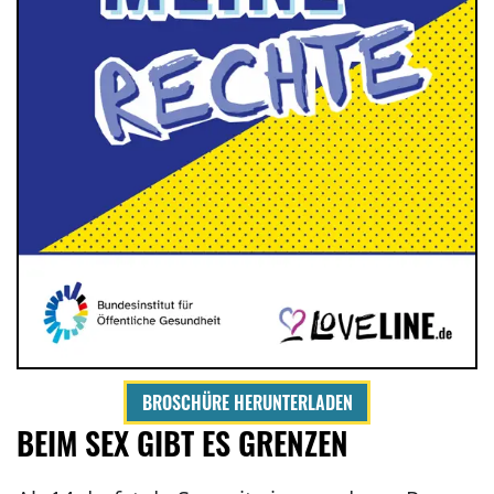
BROSCHÜRE HERUNTERLADEN
BEIM SEX GIBT ES GRENZEN