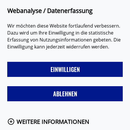
Zum Hauptinhalt springen
Suche
Webanalyse / Datenerfassung
Wir möchten diese Website fortlaufend verbessern.
Dazu wird um Ihre Einwilligung in die statistische
Erfassung von Nutzungsinformationen gebeten. Die
Einwilligung kann jederzeit widerrufen werden.
LIEBE
FREUNDE & FAMILIE
SEX
VERHÜTUNG
MÄD
EINWILLIGEN
Startseite
Themen
Sex
Regeln und Gesetze
ABLEHNEN
WEITERE INFORMATIONEN