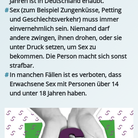
Jahren ist in Deutschland erlaubt.
Sex (zum Beispiel Zungenküsse, Petting
und Geschlechtsverkehr) muss immer
einvernehmlich sein. Niemand darf
andere zwingen, ihnen drohen, oder sie
unter Druck setzen, um Sex zu
bekommen. Die Person macht sich sonst
strafbar.
In manchen Fällen ist es verboten, dass
Erwachsene Sex mit Personen über 14
und unter 18 Jahren haben.