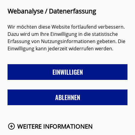
Zum Hauptinhalt springen
Suche
Webanalyse / Datenerfassung
Wir möchten diese Website fortlaufend verbessern.
Dazu wird um Ihre Einwilligung in die statistische
Erfassung von Nutzungsinformationen gebeten. Die
Einwilligung kann jederzeit widerrufen werden.
LIEBE
FREUNDE & FAMILIE
SEX
VERHÜTUNG
MÄD
EINWILLIGEN
Startseite
Eure Fragen
Frage anzeigen
ABLEHNEN
WEITERE INFORMATIONEN