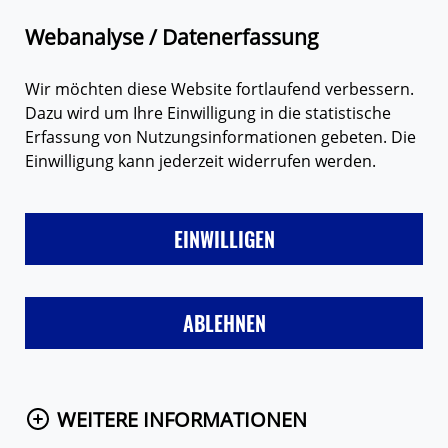
Zum Hauptinhalt springen
Suche
Webanalyse / Datenerfassung
Wir möchten diese Website fortlaufend verbessern.
Dazu wird um Ihre Einwilligung in die statistische
Erfassung von Nutzungsinformationen gebeten. Die
Einwilligung kann jederzeit widerrufen werden.
LIEBE
FREUNDE & FAMILIE
SEX
VERHÜTUNG
MÄD
EINWILLIGEN
Startseite
Eure Fragen
Frage anzeigen
ABLEHNEN
WEITERE INFORMATIONEN