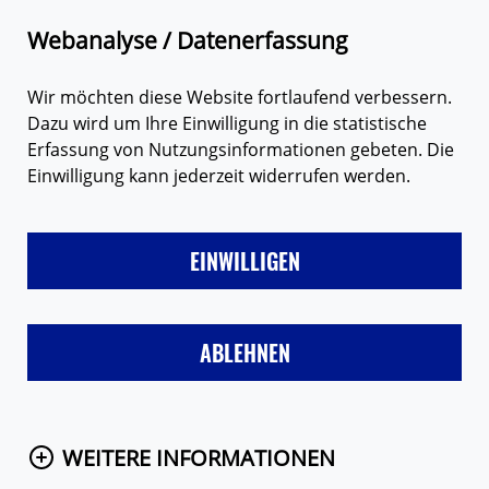
Zum Hauptinhalt springen
Suche
Webanalyse / Datenerfassung
Wir möchten diese Website fortlaufend verbessern.
Dazu wird um Ihre Einwilligung in die statistische
Erfassung von Nutzungsinformationen gebeten. Die
Einwilligung kann jederzeit widerrufen werden.
LIEBE
FREUNDE & FAMILIE
SEX
VERHÜTUNG
MÄD
EINWILLIGEN
Startseite
Eure Fragen
Frage anzeigen
ABLEHNEN
WEITERE INFORMATIONEN