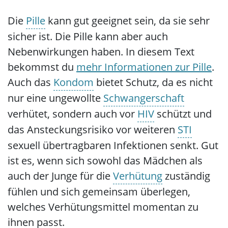
Die
Pille
kann gut geeignet sein, da sie sehr
sicher ist. Die Pille kann aber auch
Nebenwirkungen haben. In diesem Text
bekommst du
mehr Informationen zur Pille
.
Auch das
Kondom
bietet Schutz, da es nicht
nur eine ungewollte
Schwangerschaft
verhütet, sondern auch vor
HIV
schützt und
das Ansteckungsrisiko vor weiteren
STI
sexuell übertragbaren Infektionen senkt. Gut
ist es, wenn sich sowohl das Mädchen als
auch der Junge für die
Verhütung
zuständig
fühlen und sich gemeinsam überlegen,
welches Verhütungsmittel momentan zu
ihnen passt.