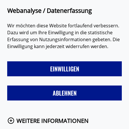
Zum Hauptinhalt springen
Suche
Webanalyse / Datenerfassung
Wir möchten diese Website fortlaufend verbessern.
Dazu wird um Ihre Einwilligung in die statistische
Erfassung von Nutzungsinformationen gebeten. Die
Einwilligung kann jederzeit widerrufen werden.
LIEBE
FREUNDE & FAMILIE
SEX
VERHÜTUNG
MÄD
EINWILLIGEN
Startseite
Eure Fragen
Frage anzeigen
ABLEHNEN
WEITERE INFORMATIONEN