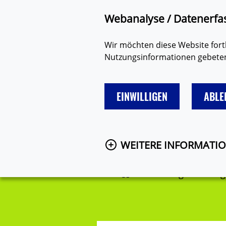
Zum Hauptinhalt springen
Suche
Barriere mel
Webanalyse / Datenerfa
Wir möchten diese Website fortl
Nutzungsinformationen gebeten.
EINWILLIGEN
ABLE
LIEBE
FREUNDE & FAMILIE
WEITERE INFORMATI
Startseite
Eure Fragen
Frag