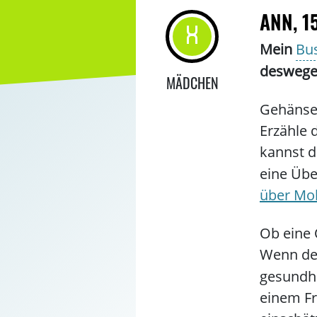
ANN, 1
Mein
Bu
deswegen
MÄDCHEN
Gehänsel
Erzähle 
kannst d
eine Übe
über Mo
Ob eine 
Wenn de
gesundhe
einem Fr