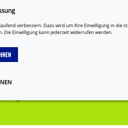
den
Erklärung zur Barrierefreiheit
Gebärdensprache
Lei
ssung
aufend verbessern. Dazu wird um Ihre Einwilligung in die st
 Die Einwilligung kann jederzeit widerrufen werden.
HNEN
SEX
VERHÜTUNG
MÄDCHEN
JUNGEN
ONEN
e anzeigen