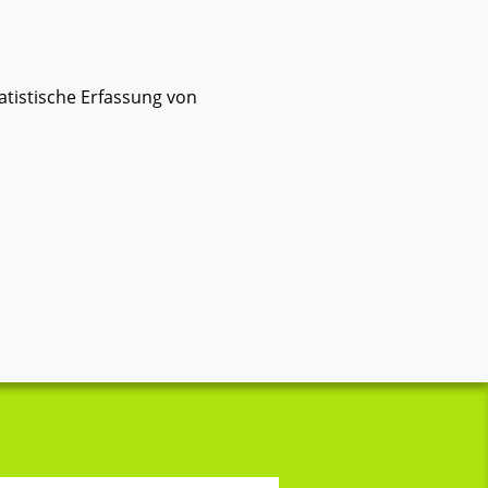
chte Sprache
MOBILES MENÜ
atistische Erfassung von
VIELFALT
SICHER IM INTERNET