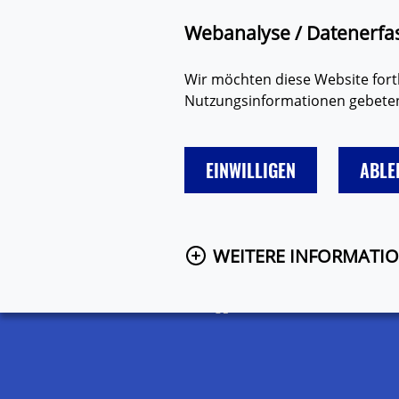
Zum Hauptinhalt springen
Suche
Barriere mel
Webanalyse / Datenerfa
Wir möchten diese Website fortl
Nutzungsinformationen gebeten.
EINWILLIGEN
ABLE
LIEBE
FREUNDE & FAMILIE
SEX
WEITERE INFORMATI
Startseite
Themen
Vielfalt