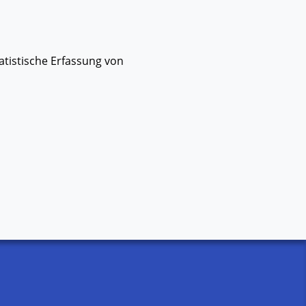
chte Sprache
MOBILES MENÜ
atistische Erfassung von
T
SICHER IM INTERNET
BERATUNG & HILFE