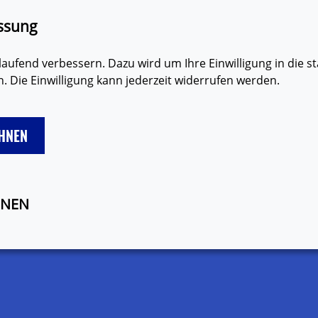
den
Erklärung zur Barrierefreiheit
Gebärdensprache
Lei
ssung
aufend verbessern. Dazu wird um Ihre Einwilligung in die st
 Die Einwilligung kann jederzeit widerrufen werden.
HNEN
VERHÜTUNG
MÄDCHEN
JUNGEN
VIELFAL
ONEN
Schönheit