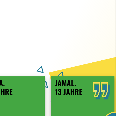
A,
JAMAL,
AHRE
13 JAHRE