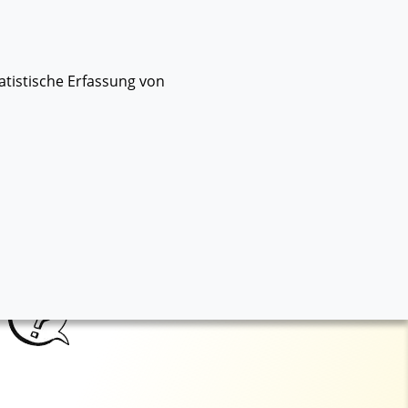
chte Sprache
MOBILES MENÜ
atistische Erfassung von
VIELFALT
SICHER IM INTERNET