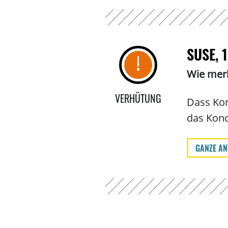
SUSE, 
Wie merk
VERHÜTUNG
Dass K
das Kond
GANZE AN