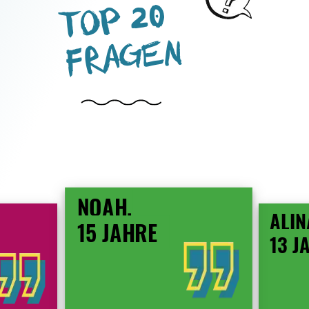
TOP 20
FRAGEN
NOAH,
ALIN
15 JAHRE
13 J