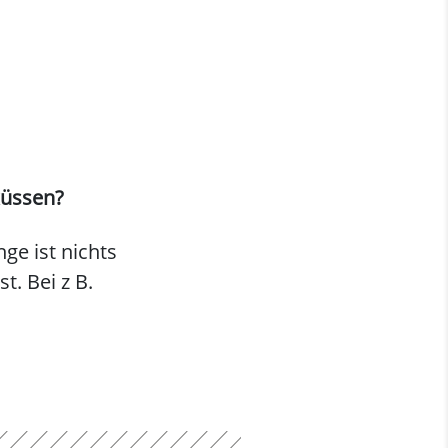
 küssen?
ge ist nichts
. Bei z B.