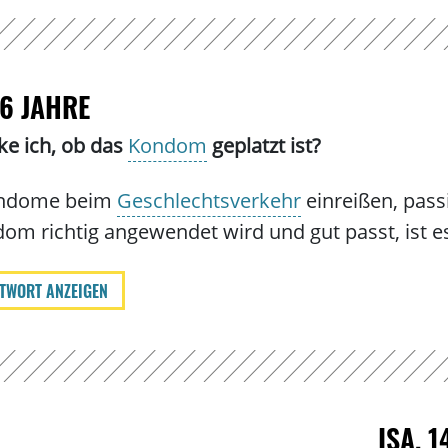
16 JAHRE
e ich, ob das
Kondom
geplatzt ist?
ondome beim
Geschlechtsverkehr
einreißen, pass
om richtig angewendet wird und gut passt, ist e
TWORT ANZEIGEN
ISA, 1