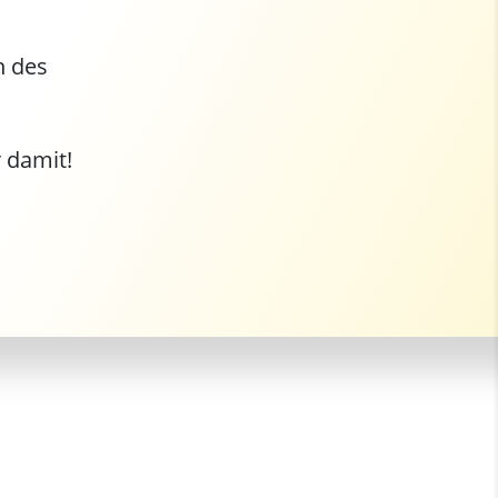
n des
r damit!