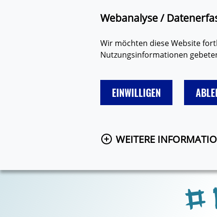
Zum Hauptinhalt springen
Suche
Barriere mel
Webanalyse / Datenerfa
Wir möchten diese Website fortl
Nutzungsinformationen gebeten.
EINWILLIGEN
ABLE
LIEBE
FREUNDE & FAMILIE
WEITERE INFORMATI
#