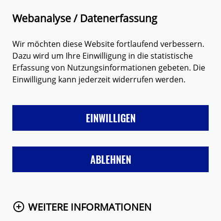
Zum Hauptinhalt springen
Suche
M
Webanalyse / Datenerfassung
Wir möchten diese Website fortlaufend verbessern.
Dazu wird um Ihre Einwilligung in die statistische
EURE MEINUNGEN
Erfassung von Nutzungsinformationen gebeten. Die
Einwilligung kann jederzeit widerrufen werden.
EINWILLIGEN
Hier findest du Meinungen der Loveline-
Nutzerinnen und -Nutzer. Hast du auch eine
ABLEHNEN
Meinung zu einem unserer Themen? Dann
schreib uns! Eine Auswahl der Meinungen
stellen wir online.
WEITERE INFORMATIONEN