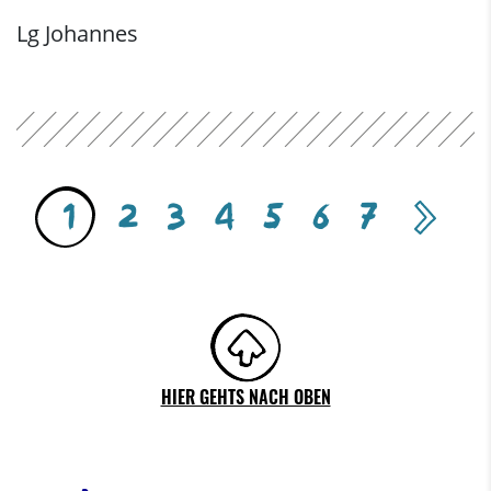
Lg Johannes
1
2
3
4
5
6
7
next
HIER GEHTS NACH OBEN