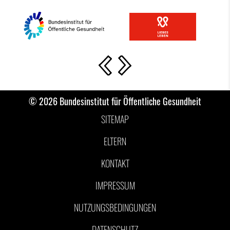
Vorherige Slide
Nächste Slide
© 2026 Bundesinstitut für Öffentliche Gesundheit
SITEMAP
ELTERN
KONTAKT
IMPRESSUM
NUTZUNGSBEDINGUNGEN
DATENSCHUTZ