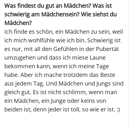
Was findest du gut an Mädchen? Was ist
schwierig am Mädchensein? Wie siehst du
Mädchen?
Ich finde es schön, ein Mädchen zu sein, weil
ich mich wohlfühle wie ich bin. Schwierig ist
es nur, mit all den Gefühlen in der Pubertät
umzugehen und dass ich miese Laune
bekommen kann, wenn ich meine Tage
habe. Aber ich mache trotzdem das Beste
aus jedem Tag. Und Mädchen und Jungs sind
gleich gut. Es ist nicht schlimm, wenn man
ein Mädchen, ein Junge oder keins von
beiden ist, denn jeder ist toll, so wie er ist. :)