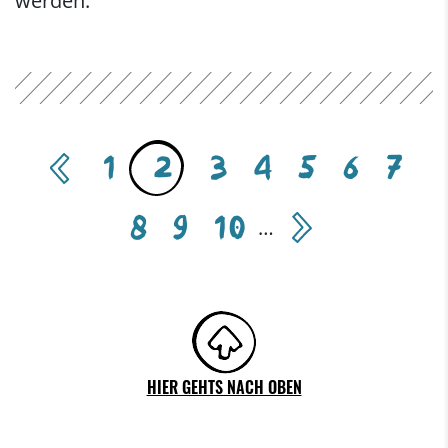
werden.
evious
1
2
3
4
5
6
7
8
9
10
next
…
HIER GEHTS NACH OBEN