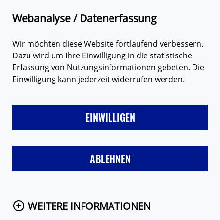
Zum Hauptinhalt springen
Suche
M
Webanalyse / Datenerfassung
Wir möchten diese Website fortlaufend verbessern.
Dazu wird um Ihre Einwilligung in die statistische
EURE MEINUNGEN
Erfassung von Nutzungsinformationen gebeten. Die
Einwilligung kann jederzeit widerrufen werden.
EINWILLIGEN
Hier findest du Meinungen der Loveline-
Nutzerinnen und -Nutzer. Hast du auch eine
ABLEHNEN
Meinung zu einem unserer Themen? Dann
schreib uns! Eine Auswahl der Meinungen
stellen wir online.
WEITERE INFORMATIONEN