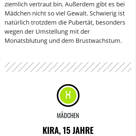
ziemlich vertraut bin. Außerdem gibt es bei
Mädchen nicht so viel Gewalt. Schwierig ist
natürlich trotzdem die Pubertät, besonders
wegen der Umstellung mit der
Monatsblutung und dem Brustwachstum.
MÄDCHEN
KIRA, 15 JAHRE