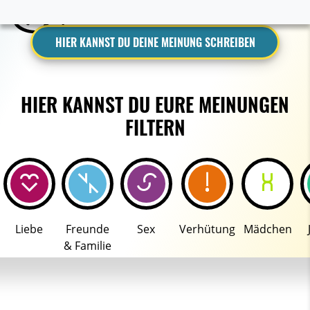
HIER KANNST DU DEINE MEINUNG SCHREIBEN
HIER KANNST DU EURE MEINUNGEN
FILTERN
Liebe
Freunde
Sex
Verhütung
Mädchen
& Familie