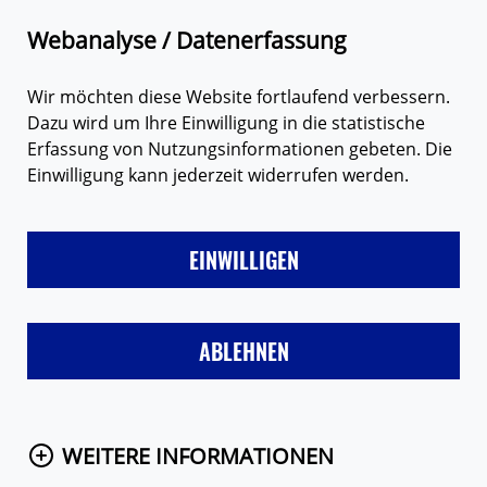
Zum Hauptinhalt springen
Suche
M
Webanalyse / Datenerfassung
Wir möchten diese Website fortlaufend verbessern.
Dazu wird um Ihre Einwilligung in die statistische
EURE MEINUNGEN
Erfassung von Nutzungsinformationen gebeten. Die
Einwilligung kann jederzeit widerrufen werden.
EINWILLIGEN
Hier findest du Meinungen der Loveline-
Nutzerinnen und -Nutzer. Hast du auch eine
ABLEHNEN
Meinung zu einem unserer Themen? Dann
schreib uns! Eine Auswahl der Meinungen
stellen wir online.
WEITERE INFORMATIONEN