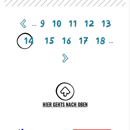
revious
9
10
11
12
13
…
14
15
16
17
18
…
next
HIER GEHTS NACH OBEN