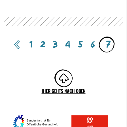
evious
1
2
3
4
5
6
7
HIER GEHTS NACH OBEN