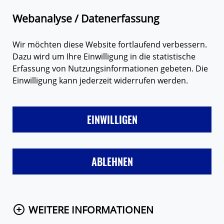
Zum Hauptinhalt springen
Suche
M
Webanalyse / Datenerfassung
Wir möchten diese Website fortlaufend verbessern.
Dazu wird um Ihre Einwilligung in die statistische
EURE MEINUNGEN
Erfassung von Nutzungsinformationen gebeten. Die
Einwilligung kann jederzeit widerrufen werden.
EINWILLIGEN
Hier findest du Meinungen der Loveline-
Nutzerinnen und -Nutzer. Hast du auch eine
ABLEHNEN
Meinung zu einem unserer Themen? Dann
schreib uns! Eine Auswahl der Meinungen
stellen wir online.
WEITERE INFORMATIONEN